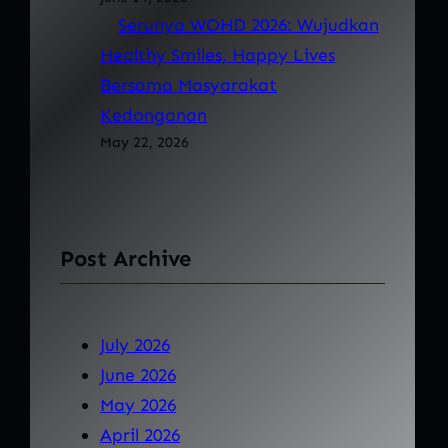
Serunya WOHD 2026: Wujudkan
Healthy Smiles, Happy Lives
Bersama Masyarakat
Kedonganan
May 22, 2026
Post Archive
July 2026
June 2026
May 2026
April 2026