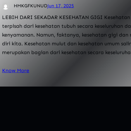
HMKGFKUNUD
Jun 17, 2025
LEBIH DARI SEKADAR KESEHATAN GIGI Kesehatan gig
terpisah dari kesehatan tubuh secara keseluruhan d
kenyamanan. Namun, faktanya, kesehatan gigi dan m
diri kita. Kesehatan mulut dan kesehatan umum sali
merupakan bagian dari kesehatan secara keseluruha
Know More