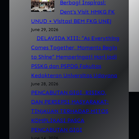
Berbagi Inspirasi:
Dent’s Visit HMKG FK
UNUD × Visitasi BEM FKG UNEJ
June 29, 2026
DELAVIDA XIII: “As Everything
Comes Together, Moments Begin
to Shine” Memperingati Hari Jadi
PSSKG dan PSPDG Fakultas
Kedokteran Universitas Udayana
June 28, 2026
PENCABUTAN GIGI, RISIKO,
DAN PERSEPSI MASYARAKAT:
TINJAUAN TERHADAP MITOS
KOMPLIKASI PASCA
PENCABUTAN GIGI
June 14, 2026