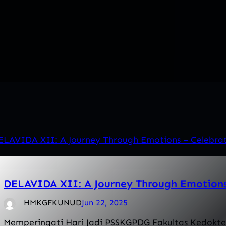
DELAVIDA XII: A Journey Through Emotions
HMKGFKUNUD
Jun 22, 2025
Memperingati Hari Jadi PSSKGPDG Fakultas Kedokt