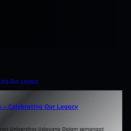
 – Celebrating Our Legacy
eran Universitas Udayana Dalam semangat