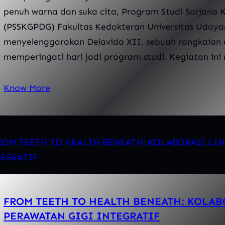
penuh warna dan suka cita, Program Studi Sarjana K
(PSSKGPDG) Fakultas Kedokteran Universitas Udaya
menyelenggarakan Delavida XII, sebuah rangkaian 
memperingati hari jadi program studi. Kegiatan in
Know More
FROM TEETH TO HEALTH BENEATH: KOLAB
PERAWATAN GIGI INTEGRATIF